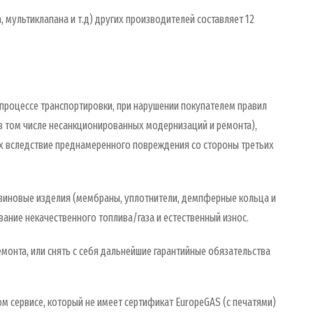
, мультиклапана и т.д) других производителей составляет 12
 процессе транспортировки, при нарушении покупателем правил
в том числе несанкционированных модернизаций и ремонта),
х вследствие преднамеренного повреждения со стороны третьих
езиновые изделия (мембраны, уплотнители, демпферные кольца и
ание некачественного топлива/газа и естественный износ.
монта, или снять с себя дальнейшие гарантийные обязательства
 сервисе, который не имеет сертификат EuropeGAS (с печатями)