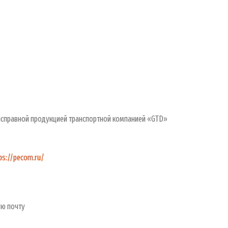
еисправной продукцией транспортной компанией «GTD»
ps://pecom.ru/
ую почту