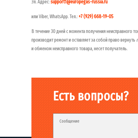
Эл. Адрес:
support
1@
europegas
-
russia
.
ru
или Viber, WhatsApp. Тел.:
+7 (929) 668-19-05
В течение 30 дней с момента получения неисправного то
производит ремонт и оставляет за собой право вернуть
и обменом неисправного товара, несет получатель.
Есть вопросы?
Fieldset_02
Fieldset
Сообщение