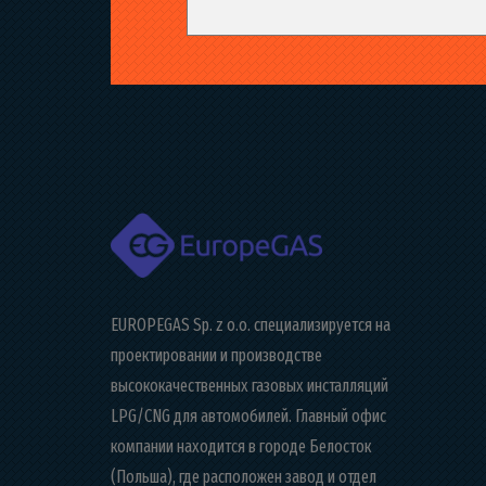
EUROPEGAS Sp. z o.o. специализируется на
проектировании и производстве
высококачественных газовых инсталляций
LPG/CNG для автомобилей. Главный офис
компании находится в городе Белосток
(Польша), где расположен завод и отдел