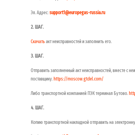
Эл. Адрес:
support
1@
europegas
-
russia
.
ru
2. ШАГ.
Скачать
акт неисправностей и заполнить его.
3. ШАГ.
Отправить заполненный акт неисправностей, вместе с н
поставщику.
https://moscow.gtdel.com/
Либо транспортной компанией ПЭК терминал Бутово.
htt
4. ШАГ.
Копию транспортной накладной отправить на электронн