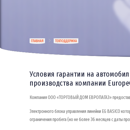
Строка
ГЛАВНАЯ
ТЕХПОДДЕРЖКА
навигации
Содержимое
Условия гарантии на автомобил
производства
компании
EuropeG
Компания ООО «ТОРГОВЫЙ ДОМ ЕВРОПАГАЗ» предоставля
Электронного блока управления линейки EG BASICO котор
ограничения пробега (но не более 36 месяцев с даты про