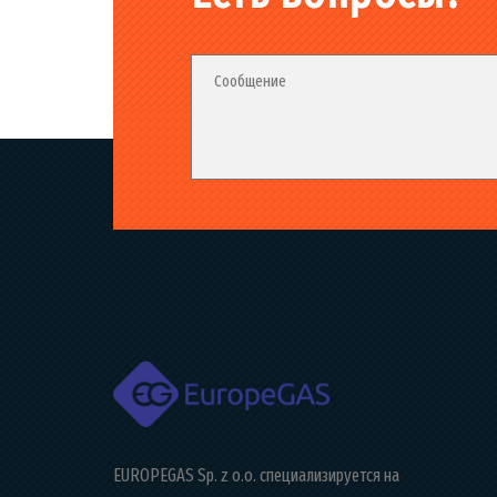
Fieldset_02
Fieldset
Сообщение
EUROPEGAS Sp. z o.o. специализируется на