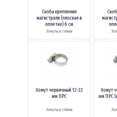
Скоба крепления
Скоб
магистрали (плоская в
магистр
оплетке) 6 см
опл
Хомуты и стяжки
Хом
Хомут червячный 12-22
Хомут ч
мм ПРС
мм ПРС (
Хомуты и стяжки
Хом