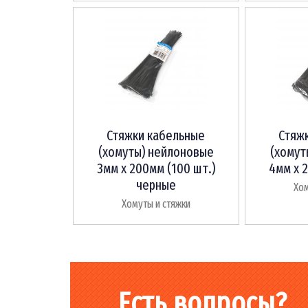
Стяжки кабельные
Стяж
(хомуты) нейлоновые
(хомут
3мм х 200мм (100 шт.)
4мм х 2
черные
Хом
Хомуты и стяжки
Есть вопросы?