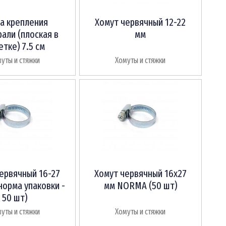
а крепления
Хомут червячный 12-22
али (плоская в
мм
етке) 7.5 см
уты и стяжки
Хомуты и стяжки
ервячный 16-27
Хомут червячный 16х27
норма упаковки -
мм NORMA (50 шт)
50 шт)
уты и стяжки
Хомуты и стяжки