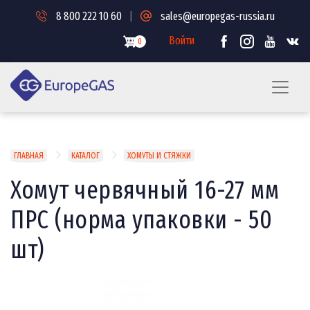
Перейти
8 800 222 10 60
|
sales@europegas-russia.ru
к
основному
Войти
0
содержанию
Строка
ГЛАВНАЯ
КАТАЛОГ
ХОМУТЫ И СТЯЖКИ
навигации
Хомут червячный 16-27 мм
ПРС (норма упаковки - 50
шт)