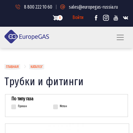
Перейти
8 800 222 10 60
|
sales@europegas-russia.ru
к
основному
Войти
0
содержанию
Строка
ГЛАВНАЯ
КАТАЛОГ
навигации
Трубки и фитинги
По типу газа
Пропан
Метан