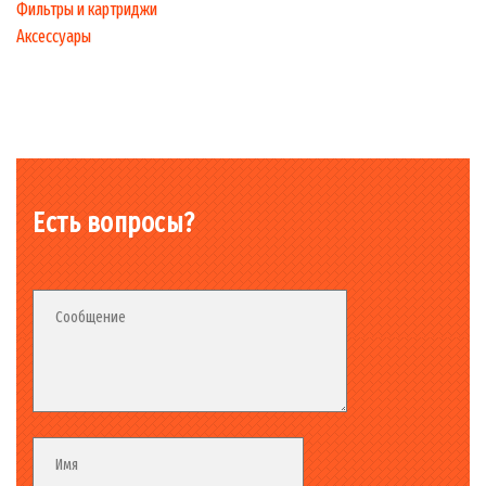
Фильтры и картриджи
Аксессуары
Есть вопросы?
Fieldset_02
Fieldset
Сообщение
Fieldset
Имя