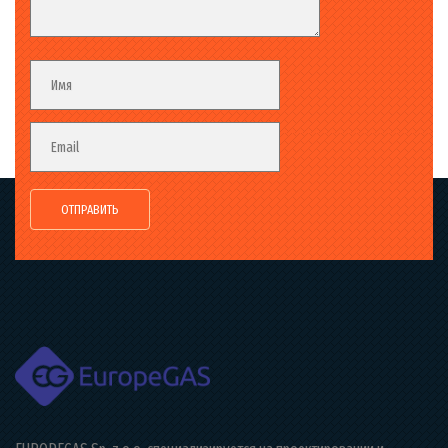
Fieldset
Имя
Email