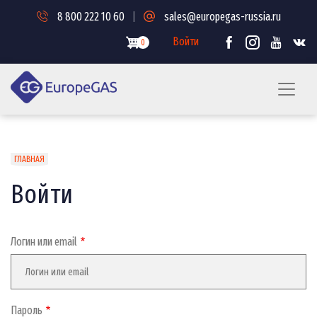
Перейти
8 800 222 10 60
|
sales@europegas-russia.ru
к
основному
Войти
0
содержанию
Строка
ГЛАВНАЯ
навигации
Войти
Логин или email
Пароль