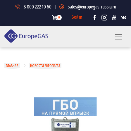
Перейти
8 800 222 10 60
|
sales@europegas-russia.ru
к
основному
Войти
0
содержанию
Строка
ГЛАВНАЯ
НОВОСТИ ЕВРОПАГАЗ
навигации