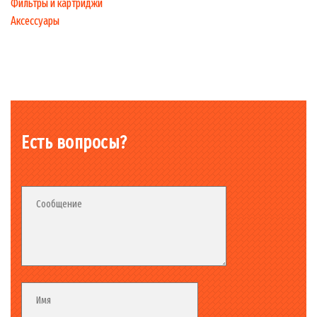
Фильтры и картриджи
Аксессуары
Есть вопросы?
Fieldset_02
Fieldset
Сообщение
Fieldset
Имя