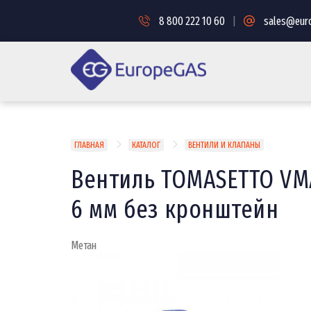
Перейти
к
8 800 222 10 60
|
sales@euro
основному
содержанию
Строка
ГЛАВНАЯ
КАТАЛОГ
ВЕНТИЛИ И КЛАПАНЫ
навигации
Вентиль TOMASETTO VMA
6 мм без кронштейн
Метан