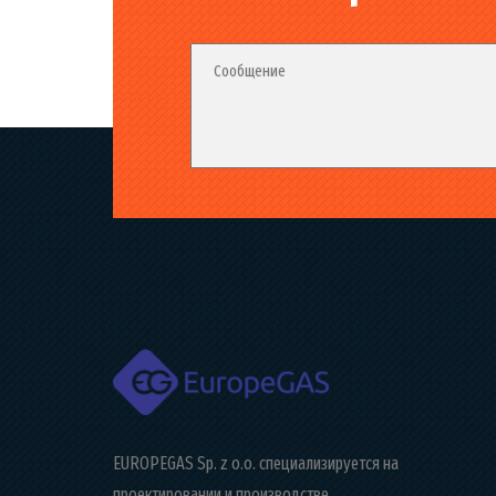
Fieldset_02
Fieldset
Сообщение
EUROPEGAS Sp. z o.o. специализируется на
проектировании и производстве