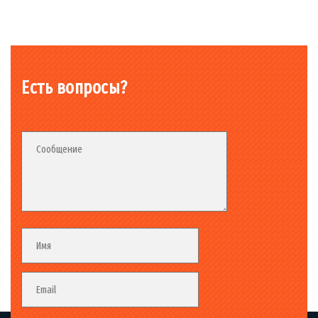
Есть вопросы?
Fieldset_02
Fieldset
Сообщение
Fieldset
Имя
Email