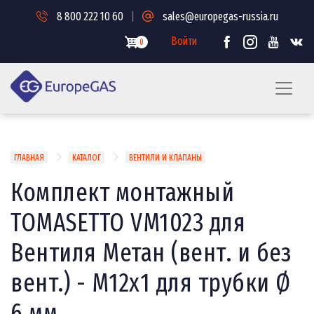
Перейти
8 800 222 10 60
|
sales@europegas-russia.ru
к
основному
Войти
0
содержанию
Строка
ГЛАВНАЯ
КАТАЛОГ
ВЕНТИЛИ И КЛАПАНЫ
навигации
Комплект монтажный
TOMASETTO VM1023 для
Вентиля Метан (вент. и без
вент.) - М12x1 для трубки Ø
6 мм