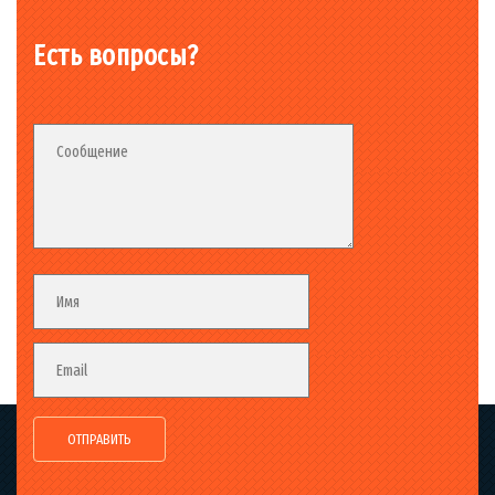
Есть вопросы?
Fieldset_02
Fieldset
Сообщение
Fieldset
Имя
Email