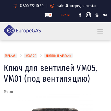
Перейти
8 800 222 10 60
|
sales@europegas-russia.ru
к
основному
Войти
0
содержанию
Строка
ГЛАВНАЯ
КАТАЛОГ
ВЕНТИЛИ И КЛАПАНЫ
навигации
Ключ для вентилей VM05,
VM01 (под вентиляцию)
Метан