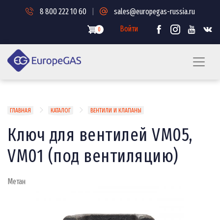
Перейти
8 800 222 10 60
|
sales@europegas-russia.ru
к
основному
Войти
0
содержанию
Строка
ГЛАВНАЯ
КАТАЛОГ
ВЕНТИЛИ И КЛАПАНЫ
навигации
Ключ для вентилей VM05,
VM01 (под вентиляцию)
Метан