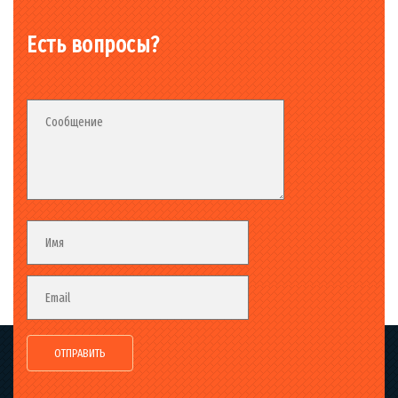
Есть вопросы?
Fieldset_02
Fieldset
Сообщение
Fieldset
Имя
Email