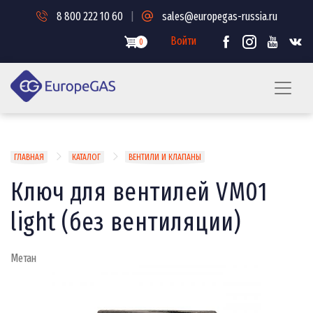
Перейти
8 800 222 10 60
|
sales@europegas-russia.ru
к
основному
Войти
0
содержанию
Строка
ГЛАВНАЯ
КАТАЛОГ
ВЕНТИЛИ И КЛАПАНЫ
навигации
Ключ для вентилей VM01
light (без вентиляции)
Метан