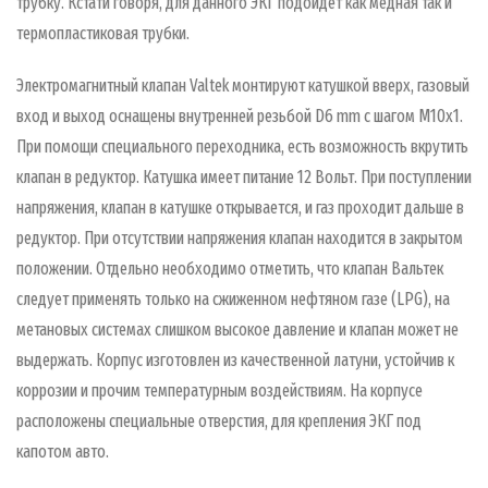
трубку. Кстати говоря, для данного ЭКГ подойдет как медная так и
термопластиковая трубки.
Электромагнитный клапан Valtek монтируют катушкой вверх, газовый
вход и выход оснащены внутренней резьбой D6 mm с шагом М10х1.
При помощи специального переходника, есть возможность вкрутить
клапан в редуктор. Катушка имеет питание 12 Вольт. При поступлении
напряжения, клапан в катушке открывается, и газ проходит дальше в
редуктор. При отсутствии напряжения клапан находится в закрытом
положении. Отдельно необходимо отметить, что клапан Вальтек
следует применять только на сжиженном нефтяном газе (LPG), на
метановых системах слишком высокое давление и клапан может не
выдержать. Корпус изготовлен из качественной латуни, устойчив к
коррозии и прочим температурным воздействиям. На корпусе
расположены специальные отверстия, для крепления ЭКГ под
капотом авто.