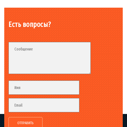
Есть вопросы?
Fieldset_02
Fieldset
Сообщение
Fieldset
Имя
Email