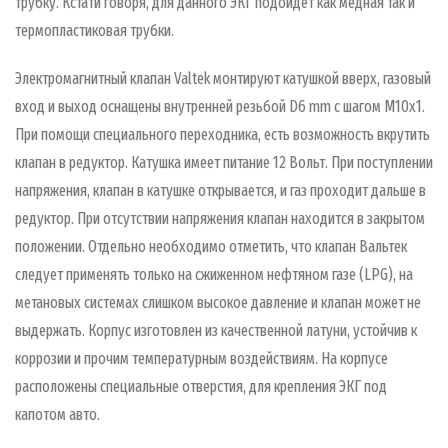
трубку. Кстати говоря, для данного ЭКГ подойдет как медная так и
термопластиковая трубки.
Электромагнитный клапан Valtek монтируют катушкой вверх, газовый
вход и выход оснащены внутренней резьбой D6 mm с шагом М10х1.
При помощи специального переходника, есть возможность вкрутить
клапан в редуктор. Катушка имеет питание 12 Вольт. При поступлении
напряжения, клапан в катушке открывается, и газ проходит дальше в
редуктор. При отсутствии напряжения клапан находится в закрытом
положении. Отдельно необходимо отметить, что клапан Вальтек
следует применять только на сжиженном нефтяном газе (LPG), на
метановых системах слишком высокое давление и клапан может не
выдержать. Корпус изготовлен из качественной латуни, устойчив к
коррозии и прочим температурным воздействиям. На корпусе
расположены специальные отверстия, для крепления ЭКГ под
капотом авто.