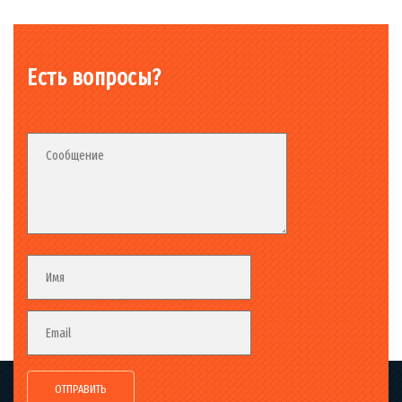
Есть вопросы?
Fieldset_02
Fieldset
Сообщение
Fieldset
Имя
Email