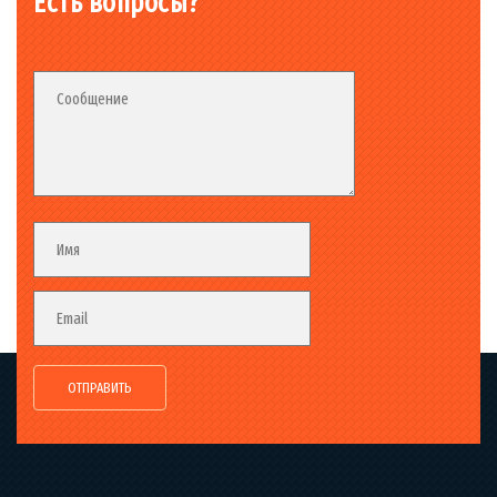
Есть вопросы?
Fieldset_02
Fieldset
Сообщение
Fieldset
Имя
Email