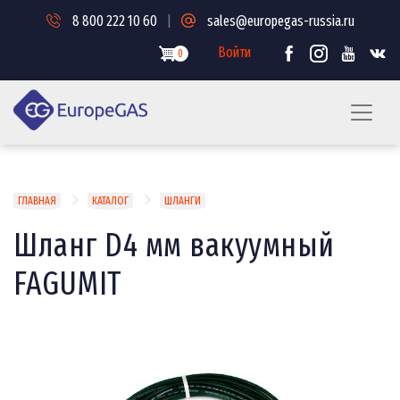
Перейти
8 800 222 10 60
|
sales@europegas-russia.ru
к
основному
Войти
0
содержанию
Строка
ГЛАВНАЯ
КАТАЛОГ
ШЛАНГИ
навигации
Шланг D4 мм вакуумный
FAGUMIT