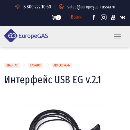
Перейти
8 800 222 10 60
|
sales@europegas-russia.ru
к
основному
Войти
0
содержанию
Строка
ГЛАВНАЯ
КАТАЛОГ
АКСЕССУАРЫ
навигации
Интерфейс USB EG v.2.1