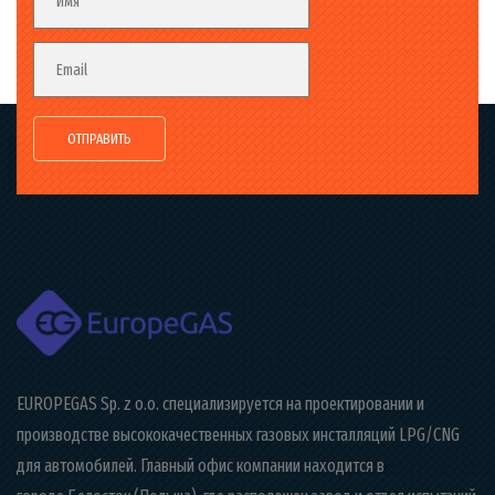
Имя
Email
EUROPEGAS Sp. z o.o. специализируется на проектировании и
производстве высококачественных газовых инсталляций LPG/CNG
для автомобилей. Главный офис компании находится в